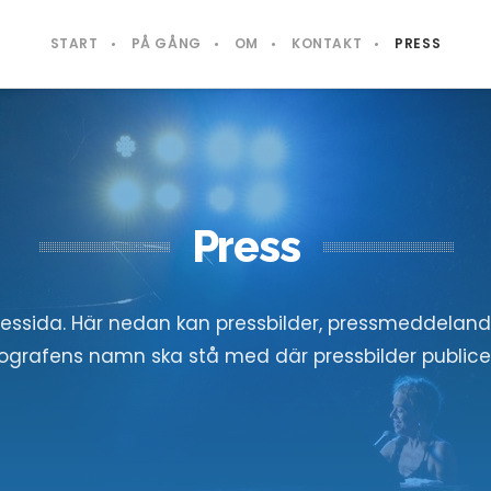
START
PÅ GÅNG
OM
KONTAKT
PRESS
Press
pressida. Här nedan kan pressbilder, pressmeddeland
ografens namn ska stå med där pressbilder publice