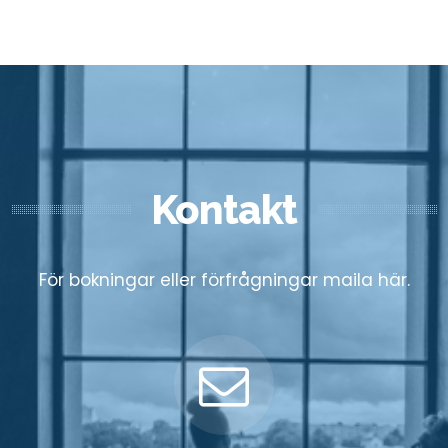
Kontakt
För bokningar eller förfrågningar maila här.