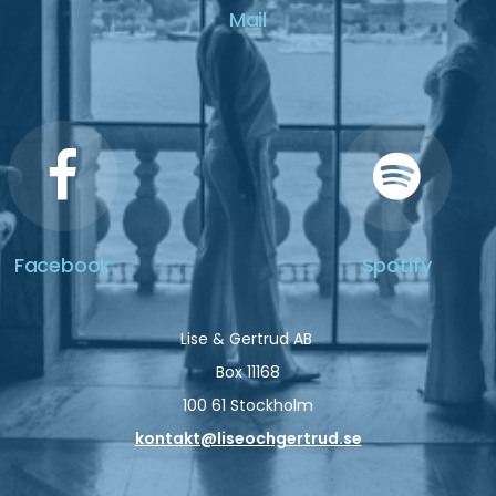
Mail
Facebook
Spotify
Lise & Gertrud AB
Box 11168
100 61 Stockholm
kontakt@liseochgertrud.se